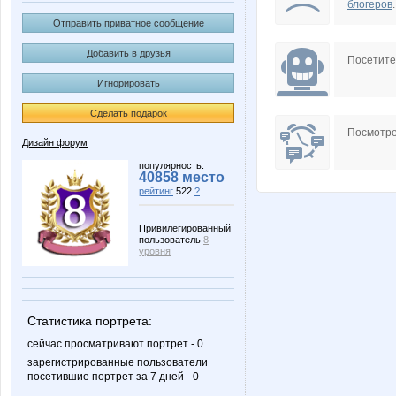
блогеров
.
Отправить приватное сообщение
Добавить в друзья
Посетит
Игнорировать
Сделать подарок
Посмотре
Дизайн форум
популярность:
40858 место
рейтинг
522
?
Привилегированный
пользователь
8
уровня
Статистика портрета:
сейчас просматривают портрет - 0
зарегистрированные пользователи
посетившие портрет за 7 дней - 0